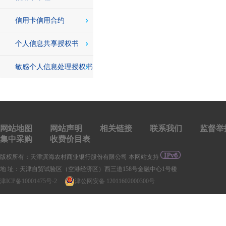
信用卡信用合约
个人信息共享授权书
敏感个人信息处理授权书
网站地图
网站声明
相关链接
联系我们
监督举
集中采购
收费价目表
版权所有：天津滨海农村商业银行股份有限公司 本网站支持
地 址：天津自贸试验区（空港经济区）西三道158号金融中心1号楼
津ICP备10001475号-2
津公网安备 12011602000300号