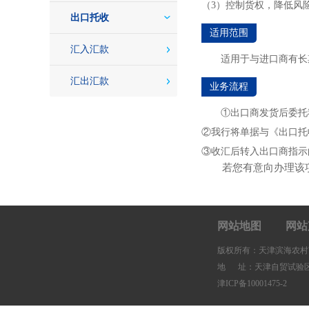
（3）控制货权，降低风
出口托收
适用范围
汇入汇款
适用于与进口商有长
汇出汇款
业务流程
①出口商发货后委托
②我行将单据与《出口托
③收汇后转入出口商指示
若您有意向办理该项业
网站地图
网站
版权所有：天津滨海农村
地 址：天津自贸试验区
津ICP备10001475-2