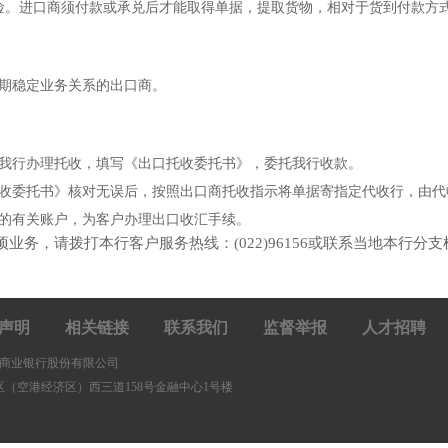
险。进口商须付款或承兑后才能取得单据，提取货物，相对于货到付款方
期稳定业务关系的出口商。
我行办理托收，填写《出口托收委托书》，委托我行收款。
收委托书》核对无误后，按照出口商托收指示将单据寄指定代收行，由代
的有关账户，为客户办理出口收汇手续。
务，请拨打本行客户服务热线：(022)96156或联系当地本行分
声明
相关链接
联系我们
监督举报
人才招聘
商业银行股份有限公司
（空港经济区）西三道158号金融中心1号楼